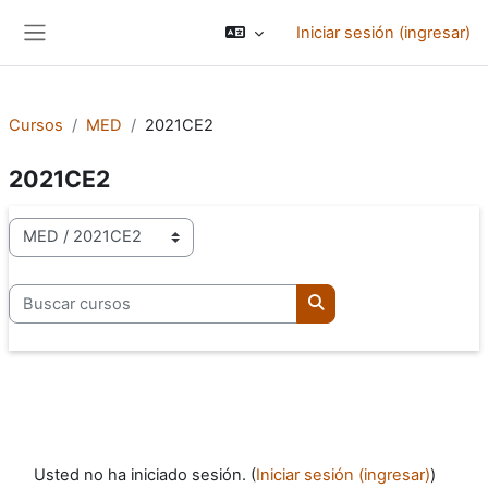
Saltar al contenido principal
Iniciar sesión (ingresar)
Pánel lateral
Cursos
MED
2021CE2
2021CE2
Categorías
Buscar cursos
Buscar cursos
Usted no ha iniciado sesión. (
Iniciar sesión (ingresar)
)