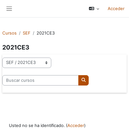
Salta al contenido principal
Acceder
Panel lateral
Cursos
SEF
2021CE3
2021CE3
Categorías
Buscar cursos
Buscar cursos
Usted no se ha identificado. (
Acceder
)