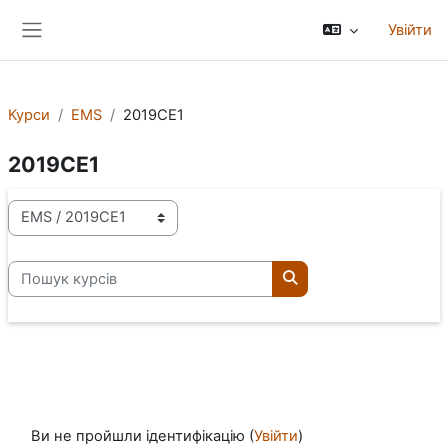
Перейти до головного вмісту
Увійти
Бокова панель
Курси
EMS
2019CE1
2019CE1
Категорії курсів
Пошук курсів
Пошук курсів
Ви не пройшли ідентифікацію (
Увійти
)