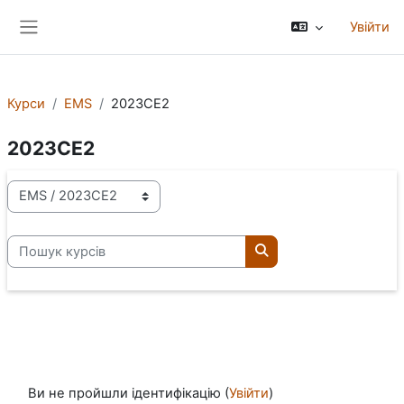
Перейти до головного вмісту
Увійти
Бокова панель
Курси
EMS
2023CE2
2023CE2
Категорії курсів
Пошук курсів
Пошук курсів
Ви не пройшли ідентифікацію (
Увійти
)