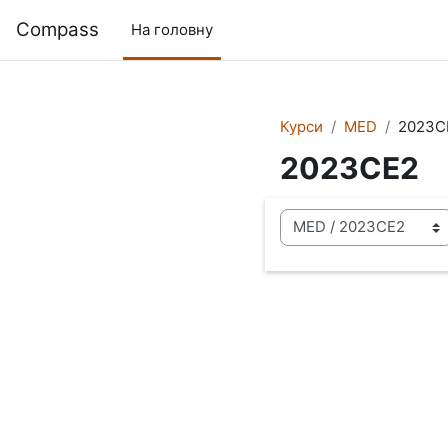
Перейти до головного вмісту
Compass
На головну
Курси
MED
2023C
2023CE2
Категорії курсів