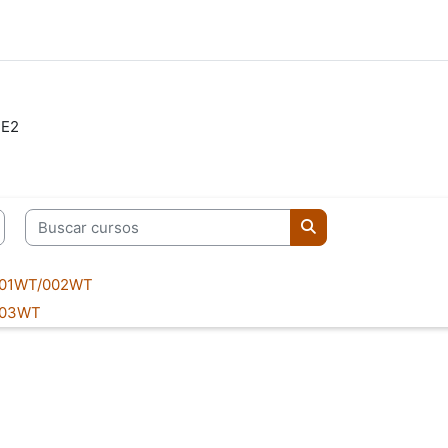
CE2
Buscar cursos
Buscar cursos
001WT/002WT
003WT