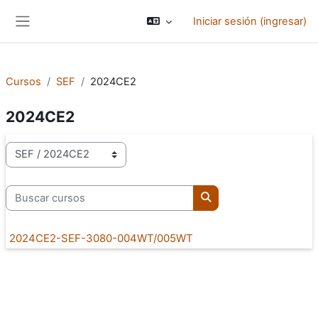
Saltar al contenido principal
Iniciar sesión (ingresar)
Pánel lateral
Cursos
SEF
2024CE2
2024CE2
Categorías
Buscar cursos
Buscar cursos
2024CE2-SEF-3080-004WT/005WT