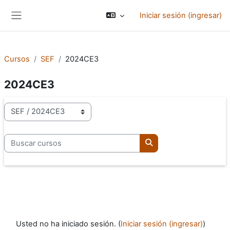
Saltar al contenido principal
Iniciar sesión (ingresar)
Pánel lateral
Cursos
SEF
2024CE3
2024CE3
Categorías
Buscar cursos
Buscar cursos
Usted no ha iniciado sesión. (
Iniciar sesión (ingresar)
)