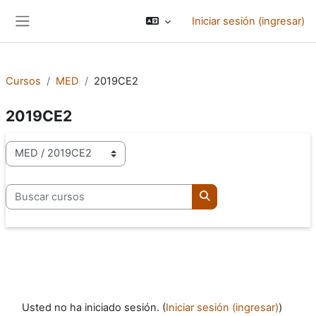
Saltar al contenido principal
Iniciar sesión (ingresar)
Pánel lateral
Cursos
MED
2019CE2
2019CE2
Categorías
Buscar cursos
Buscar cursos
Usted no ha iniciado sesión. (
Iniciar sesión (ingresar)
)