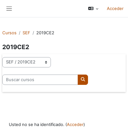
Salta al contenido principal
Acceder
Panel lateral
Cursos
SEF
2019CE2
2019CE2
Categorías
Buscar cursos
Buscar cursos
Usted no se ha identificado. (
Acceder
)