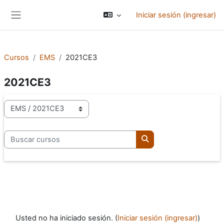
Saltar al contenido principal
Iniciar sesión (ingresar)
Pánel lateral
Cursos
EMS
2021CE3
2021CE3
Categorías
Buscar cursos
Buscar cursos
Usted no ha iniciado sesión. (
Iniciar sesión (ingresar)
)