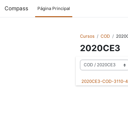
Salta al contenido principal
Compass
Página Principal
Cursos
COD
2020
2020CE3
Categorías
2020CE3-COD-3110-