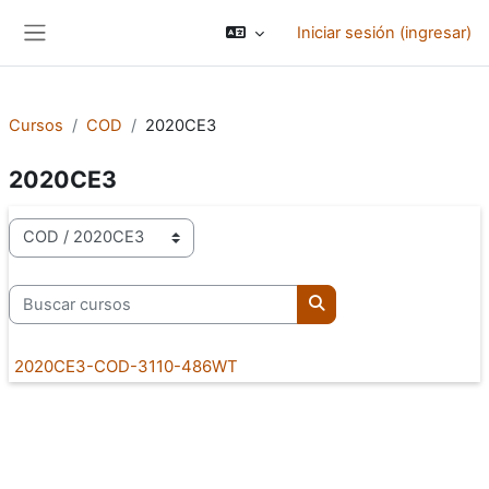
Saltar al contenido principal
Iniciar sesión (ingresar)
Pánel lateral
Cursos
COD
2020CE3
2020CE3
Categorías
Buscar cursos
Buscar cursos
2020CE3-COD-3110-486WT