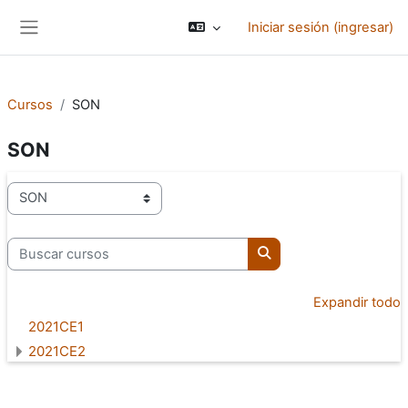
Saltar al contenido principal
Iniciar sesión (ingresar)
Pánel lateral
Cursos
SON
SON
Categorías
Buscar cursos
Buscar cursos
Expandir todo
2021CE1
2021CE2