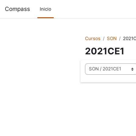
Saltar al contenido principal
Compass
Inicio
Cursos
SON
2021
2021CE1
Categorías