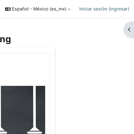
Español - México ‎(es_mx)‎
Iniciar sesión (ingresar)
Ab
ing