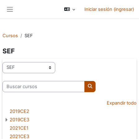
Saltar al contenido principal
Iniciar sesión (ingresar)
Pánel lateral
Cursos
SEF
SEF
Categorías
Buscar cursos
Buscar cursos
Expandir todo
2019CE2
2019CE3
2021CE1
2021CE3